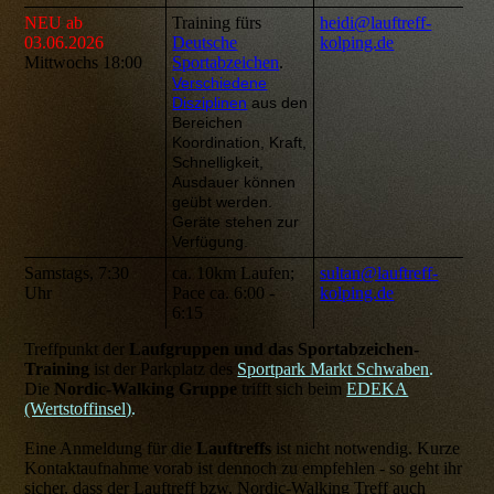
NEU ab
Training fürs
heidi@lauftreff-
03.06.2026
Deutsche
kolping.de
Mittwochs 18:00
Sportabzeichen
.
Verschiedene
Disziplinen
aus den
Bereichen
Koordination, Kraft,
Schnelligkeit,
Ausdauer können
geübt werden.
Geräte stehen zur
Verfügung.
Samstags, 7:30
ca. 10km Laufen;
sultan@lauftreff-
Uhr
Pace ca. 6:00 -
kolping.de
6:15
Treffpunkt der
Laufgruppen und das Sportabzeichen-
Training
ist der Parkplatz des
Sportpark Markt Schwaben
.
Die
Nordic-Walking Gruppe
trifft sich beim
EDEKA
(Wertstoffinsel)
.
Eine Anmeldung für die
Lauftreffs
ist nicht notwendig. Kurze
Kontaktaufnahme vorab ist dennoch zu empfehlen - so geht ihr
sicher, dass der Lauftreff bzw. Nordic-Walking Treff auch