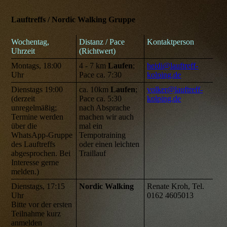
Lauftreffs / Nordic Walking Gruppe
Wochentag,
Distanz / Pace
Kontaktperson
Uhrzeit
(Richtwert)
Montags, 18:00
4 - 7 km
Laufen
;
heidi@lauftreff-
Uhr
Pace ca. 7:30
kolping.de
Dienstags 19:00
ca. 10km
Laufen
;
volker@lauftreff-
(derzeit
Pace ca. 5:30
kolping.de
unregelmäßig;
nach Absprache
Termine werden
machen wir auch
über die
mal ein
WhatsApp-Gruppe
Tempotraining
des Lauftreffs
oder einen leichten
abgesprochen. Bei
Traillauf
Interesse gerne
melden.)
Dienstags, 17:15
Nordic Walking
Renate Kroh, Tel.
Uhr
0162 4605013
Bitte vor der ersten
Teilnahme kurz
anmelden