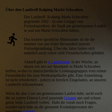
Über den Lauftreff Kolping Markt Schwaben
Der Lauftreff- Kolping Markt Schwaben -
gegründet 2002 - ist eine Gruppe von
Freizeitsportlern, die Spaß am gemeinsamen Laufen
in und um Markt Schwaben haben.
Das lockere sportliche Miteinander ist für die
meisten von uns fester Bestandteil unserer
Freizeitgestaltung. Über die Jahre haben sich
natürlich auch schon viele Freundschaften gebildet.
Aktuell gibt es
4 Lauftermine
in der Woche, an
denen wir uns am Sportpark in Markt Schwaben
treffen, wobei es unterschiedliche Leistungsgruppen vom reinen
Freizeitläufer bis zum Wettkampfläufer gibt. Eine Anmeldung
ist nicht erforderlich - jede(r) ist herzlich Eingeladen, an unseren
Lauftreffs teilzunehmen.
Wenn ihr also Lust am gemeinsamen Laufen habt, sucht euch
die zu eurem Fitness-Level passende
Gruppe
aus und schaut
gerne beim Lauftreff vorbei. Habt ihr vorab noch Fragen,
wendet euch bitte an die genannte Kontaktpersonen der
jeweiligen
Gruppe
.